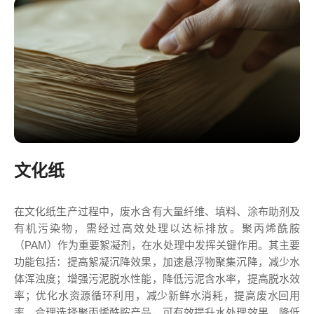
文化纸
在文化纸生产过程中，废水含有大量纤维、填料、涂布助剂及
有机污染物，需经过高效处理以达标排放。聚丙烯酰胺
（PAM）作为重要絮凝剂，在水处理中发挥关键作用。其主要
功能包括：提高絮凝沉降效果，加速悬浮物聚集沉降，减少水
体浑浊度；增强污泥脱水性能，降低污泥含水率，提高脱水效
率；优化水资源循环利用，减少新鲜水消耗，提高废水回用
率。合理选择聚丙烯酰胺产品，可有效提升水处理效果，降低