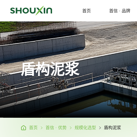
首页
首信 · 品牌
在寻找产品吗？
企业由来
品牌共鉴
企业概况
院士助力
企业文化
创新研发
首信产品
盾构泥浆
发展历程
行业先锋
或者查看我们的网站地图
荣誉资质
国际声誉
首页
首信 · 优势
规模化选型
盾构泥浆