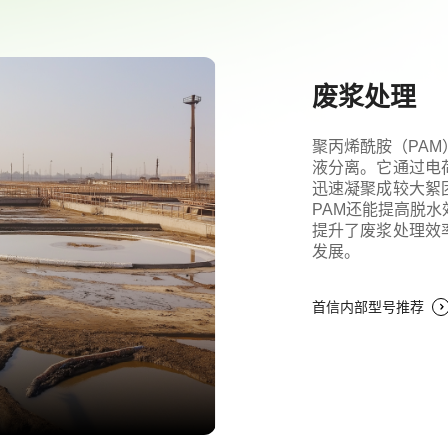
废浆处理
聚丙烯酰胺（PA
液分离。它通过电
迅速凝聚成较大絮
PAM还能提高脱
提升了废浆处理效
发展。
首信内部型号推荐