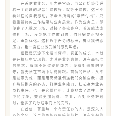
在首信做业务，压力是常态，而公司始终传递
着一个清晰的理念：没做好，就等于没做。这里不
看过程的自我感动，不看重所谓的“辛苦付出”，只
看重最终的工作结果与业务质量。作为业务员，即
便跑了无数次市场、对接了多轮客户，若没能达成
预期目标、没能把工作做到位，依旧需要正视不
足、重新优化。这种近乎严苛的标准，曾让我倍感
压力，也一度在业务受挫时感到焦虑。
但慢慢沉淀下来我才懂得，真正的成长，本就
是在抗压中实现的。尤其是业务岗位，没有高标准
的要求，就练不出过硬的能力；没有对结果的坚
守，就无法在市场中站稳脚跟。首信的严格，从不
是刻意为难，而是用高标准倒逼我们突破自我，摒
弃敷衍懈怠的心态，打磨业务能力，扛起身为业务
员的责任。也正是这份严格，让我褪去了过往工作
中的浮躁，变得更加沉稳、专业，面对业务难题
时，也多了几分迎难而上的底气。
在首信，尊重每一个有责任心的人，是深入人
心的文化。这里的职场氛围简单纯粹，没有复杂的