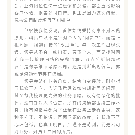
到，业务岗位任何一点松懈和怠慢，都会直接影响
客户体验，损害公司口碑。也正是因为这次疏漏，
我按公司制度填写了纠错单。
但很快我便发现，首信始终秉持对事不对人的
原则，纠错单从不是针对个人的“问责书”，而是正
视问题、规避再错的“改进单”。每一次工作出现失
误，领导从不会一味指责、苛责个人，而是找时间
和我一起梳理事情的完整流程，逐点分析问题根
源：是做事细节考虑不周，还是判断出现偏差，亦
或是沟通环节存在疏漏。
领导会站在业务角度，结合自身经验，耐心指
导我修正方向，告诉我后续该如何规避同类问题，
甚至帮我梳理更高效的业务思路。没有情绪化的批
评，没有针对人的否定，所有的沟通都围绕工作本
身，所有的指导都为了让我在业务上走得更稳。这
种不推诿、不护短、直面问题的态度，让我放下了
心理包袱，也真正明白，严谨不是苛刻，而是公司
对业务、对员工共同的负责。