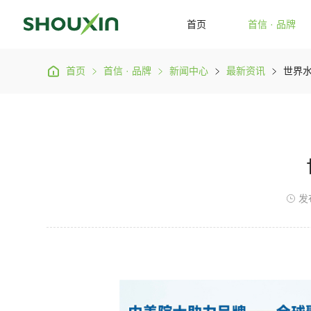
首页
首信 · 品牌
首页
首信 · 品牌
新闻中心
最新资讯
世界水
在寻找产品吗？
企业由来
品牌共鉴
企业概况
院士助力
企业文化
创新研发
首信产品
发展历程
行业先锋
或者查看我们的网站地图
荣誉资质
国际声誉
发