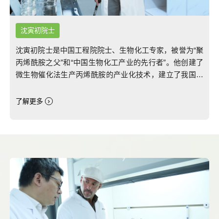
沈寅初院士
沈寅初院士是中国工程院院士、生物化工专家，被誉为“聚
丙烯酰胺之父”和“中国生物化工产业的先行者”。他创建了
微生物催化法生产丙烯酰胺的产业化技术，建立了我国第
一套利用生物技术生产大宗化工原料的工业化装置，开创
了生物催化在化工行业中应用的先河。2021年，全国功能
了解更多
高分子行业委员会授予沈院士“全国功能高分子行业发展突
出贡献终身奖”。