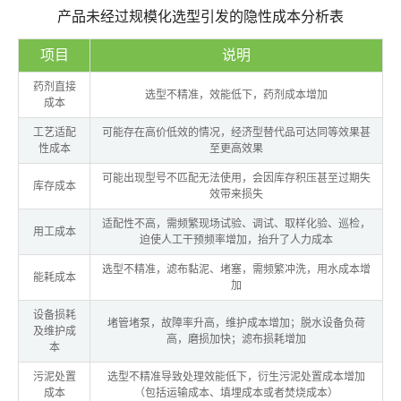
产品未经过规模化选型引发的隐性成本分析表
项目
说明
药剂直接
选型不精准，效能低下，药剂成本增加
成本
工艺适配
可能存在高价低效的情况，经济型替代品可达同等效果甚
性成本
至更高效果
可能出现型号不匹配无法使用，会因库存积压甚至过期失
库存成本
效带来损失
适配性不高，需频繁现场试验、调试、取样化验、巡检，
用工成本
迫使人工干预频率增加，抬升了人力成本
选型不精准，滤布黏泥、堵塞，需频繁冲洗，用水成本增
能耗成本
加
设备损耗
堵管堵泵，故障率升高，维护成本增加；脱水设备负荷
及维护成
高，磨损加快；滤布损耗增加
本
污泥处置
选型不精准导致处理效能低下，衍生污泥处置成本增加
成本
（包括运输成本、填埋成本或者焚烧成本）