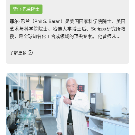
菲尔·巴兰院士
菲尔·巴兰（Phil S. Baran）是美国国家科学院院士、美国
艺术与科学院院士、哈佛大学博士后、Scripps研究所教
授，是全球知名化工合成领域的顶尖专家。 他曾师从诺贝
尔奖得主E. J. Corey，被誉为“领先同行20年”的75后科学
家。在化工合成领域，菲尔·巴兰（Phil S. Baran）院士取
了解更多
得了突破性成就，包括首次合成复杂化合物Palau'amine，
并开发了C-H键官能团化等创新方法，他因卓越贡献荣获
麦克阿瑟“天才奖”，是全球有机化学领域的权威领袖。