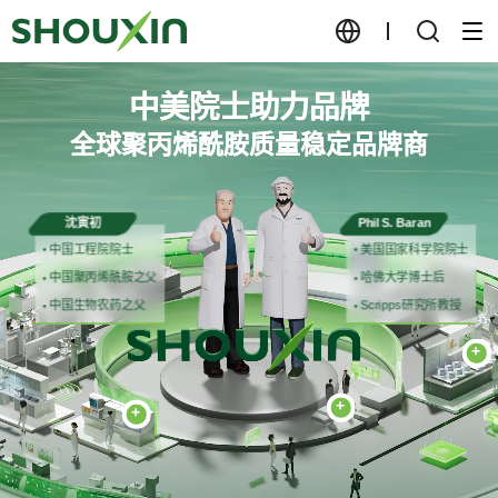
中美院士助力品牌
中美院士助力品牌
全球聚丙烯酰胺质量稳定品牌商
全球聚丙烯酰胺质量稳定品牌商
沈寅初
Phil S. Baran
中国工程院院士
美国国家科学院院士
中国聚丙烯酰胺之父
哈佛大学博士后
中国生物农药之父
Scripps研究所教授