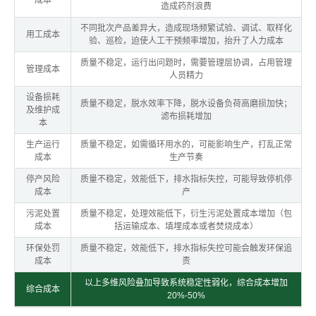
成本
造成药剂浪费
不同批次产品差异大，造成现场频繁试验、调试、取样化
用工成本
验、巡检，迫使人工干预频率增加，抬升了人力成本
质量不稳定，运行出问题时，需要管理层协调，占用管理
管理成本
人员精力
设备损耗
质量不稳定，脱水效率下降，脱水设备负荷高磨损加快；
及维护成
滤布损耗增加
本
生产运行
质量不稳定，如需循环用水的，可能影响生产，打乱正常
成本
生产节奏
停产风险
质量不稳定，效能低下，排水指标失控，可能导致停机停
成本
产
污泥处置
质量不稳定，处理效能低下，衍生污泥处置成本增加（包
成本
括运输成本、填埋成本或者焚烧成本）
环保处罚
质量不稳定，效能低下，排水指标失控可能会触发环保追
成本
责
以上多维风险叠加导致系统稳定性弱化，综合成本增加
综合成本
20%-50%